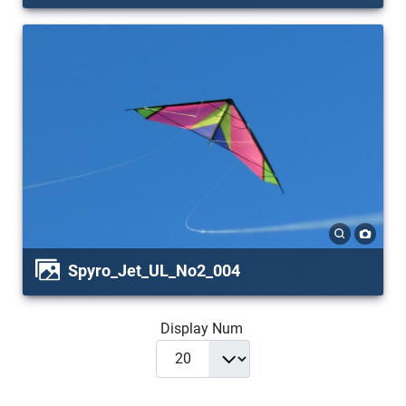
Spyro_Jet_UL_No2_004
Display Num