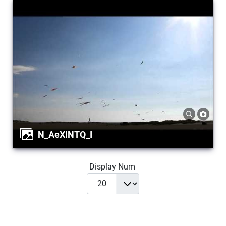
N_AeXINTQ_I
Display Num