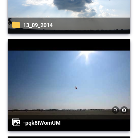
13_09_2014
-pqk8IWomUM